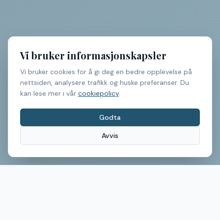
Vi bruker informasjonskapsler
Vi bruker cookies for å gi deg en bedre opplevelse på
nettsiden, analysere trafikk og huske preferanser. Du
kan lese mer i vår
cookiepolicy
.
Godta
Avvis
Gjør dine glassvegger
intelligente
– med smartfilm
uten ombygging
Book en demo